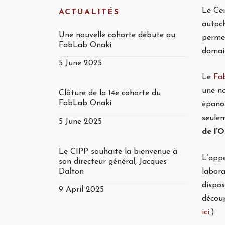
Le Cen
ACTUALITÉS
autoc
Une nouvelle cohorte débute au
permet
FabLab Onaki
domain
5 June 2025
Le
Fa
une no
Clôture de la 14e cohorte du
FabLab Onaki
épanou
seule
5 June 2025
de l’
Le CIPP souhaite la bienvenue à
L’appe
son directeur général, Jacques
labora
Dalton
dispos
9 April 2025
découp
ici.
)