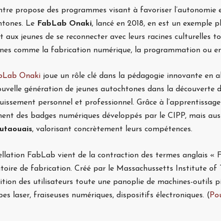
tre propose des programmes visant à favoriser l’autonomie et
htones. Le
FabLab Onaki
, lancé en 2018, en est un exemple p
 aux jeunes de se reconnecter avec leurs racines culturelles
es comme la fabrication numérique, la programmation ou enco
bLab Onaki
joue un rôle clé dans la pédagogie innovante en al
uvelle génération de jeunes autochtones dans la découverte de 
issement personnel et professionnel. Grâce à l’apprentissage q
ment des badges numériques développés par le CIPP, mais aus
Outaouais
, valorisant concrètement leurs compétences.
llation FabLab vient de la contraction des termes anglais « F
toire de fabrication. Créé par le Massachussetts Institute of
ition des utilisateurs toute une panoplie de machines-outils p
es laser, fraiseuses numériques, dispositifs électroniques. (
Pou