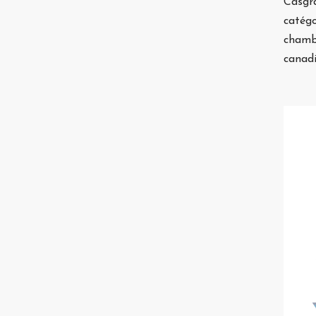
Casgra
catégo
chamb
canadi