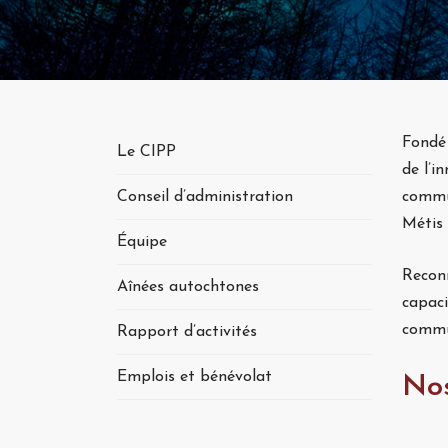
Fondé 
Le CIPP
de l’i
Conseil d’administration
commun
Métis 
Équipe
Recon
Aînées autochtones
capaci
commu
Rapport d’activités
Emplois et bénévolat
No