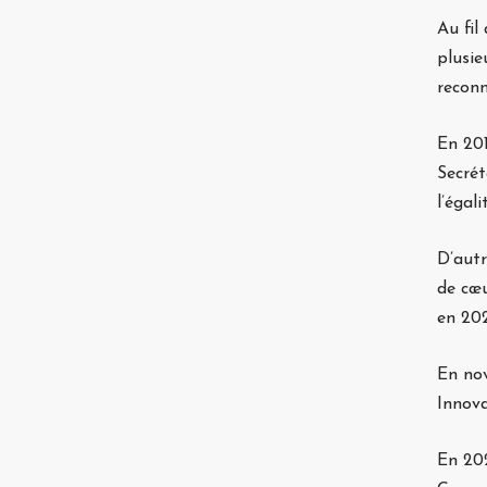
Au fil
plusie
reconn
En 201
Secrét
l’égal
D’autr
de cœu
en 202
En nov
Innov
En 202