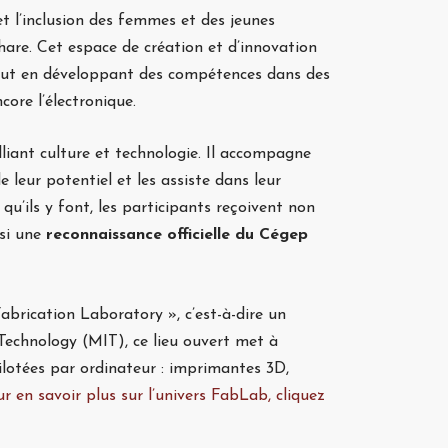
 l’inclusion des femmes et des jeunes
hare. Cet espace de création et d’innovation
 tout en développant des compétences dans des
re l’électronique.
liant culture et technologie. Il accompagne
leur potentiel et les assiste dans leur
u’ils y font, les participants reçoivent non
si une
reconnaissance officielle du Cégep
abrication Laboratory », c’est-à-dire un
 Technology (MIT), ce lieu ouvert met à
ilotées par ordinateur : imprimantes 3D,
r en savoir plus sur l’univers FabLab, cliquez