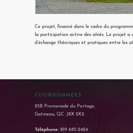
Ce projet, financé dans le cadre du program
la participation active des aînés. Le projet a 
d’échange théoriques et pratiques entre les a
COORDONNÉES
85B Promenade du Portage,
Gatineau, QC. J8X 2K2
Téléphone:
819 685-2424